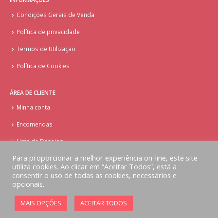
Condições Gerais de Venda
Política de privacidade
Termos de Utilização
Política de Cookies
ÁREA DE CLIENTE
Minha conta
Encomendas
Lista de Desejos
Para proporcionar a melhor experiência on-line, este site
utiliza cookies. Ao clicar em “Aceitar Todos”, está a
consentir o uso de todas as cookies, necessários e
opcionais.
© Copyright - Doces Tentações - Cake Design
MAIS OPÇÕES
ACEITAR TODOS
Implementado por
AlbergueDigital.com