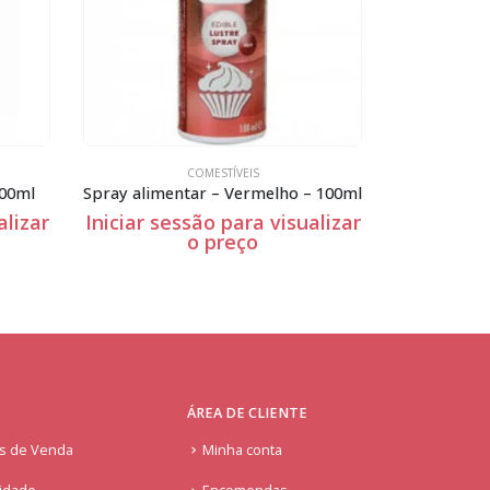
COMESTÍVEIS
100ml
Spray alimentar – Vermelho – 100ml
Chocola
alizar
Iniciar sessão para visualizar
Iniciar se
o preço
ÁREA DE CLIENTE
is de Venda
Minha conta