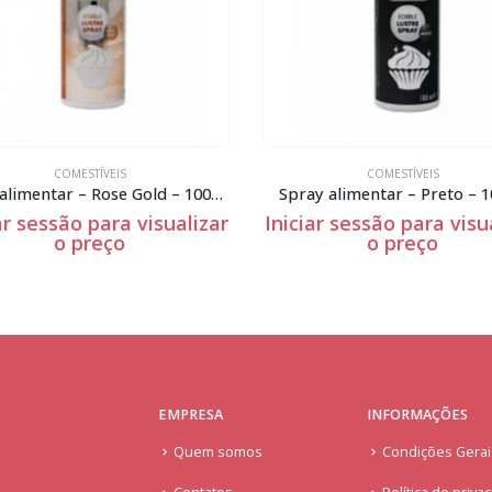
COMESTÍVEIS
COMESTÍVEIS
Spray alimentar – Rose Gold – 100ml
Spray alimentar – Preto – 
ar sessão para visualizar
Iniciar sessão para visu
o preço
o preço
EMPRESA
INFORMAÇÕES
Quem somos
Condições Gera