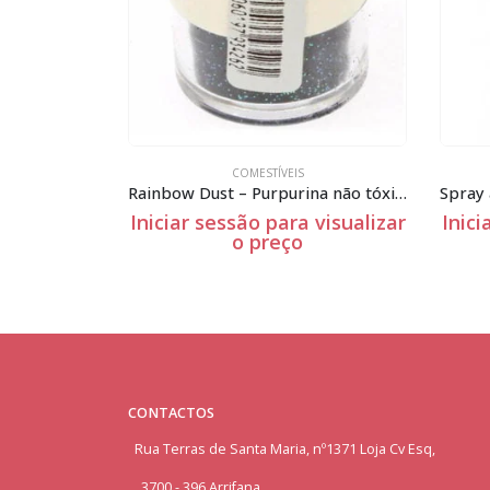
COMESTÍVEIS
– 250g
Rainbow Dust – Purpurina não tóxica – Hologram Black – 5g
 visualizar
Iniciar sessão para visualizar
Inici
o preço
CONTACTOS
Rua Terras de Santa Maria, nº1371 Loja Cv Esq,
3700 - 396 Arrifana