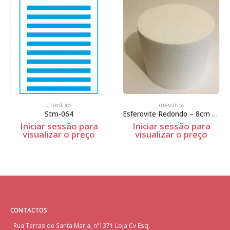
UTENSÍLIOS
UTENSÍLIOS
Stm-064
Esferovite Redondo – 8cm Espessura
Iniciar sessão para
Iniciar sessão para
visualizar o preço
visualizar o preço
CONTACTOS
Rua Terras de Santa Maria, nº1371 Loja Cv Esq,