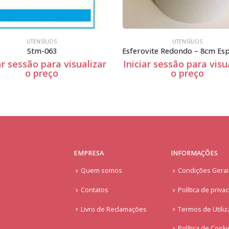
UTENSÍLIOS
UTENSÍLIOS
Stm-063
ar sessão para visualizar
Iniciar sessão para visu
o preço
o preço
EMPRESA
INFORMAÇÕES
Quem somos
Condições Gera
Contatos
Política de priva
Livro de Reclamações
Termos de Utiliz
Política de Cook