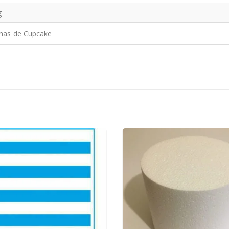
g
has de Cupcake