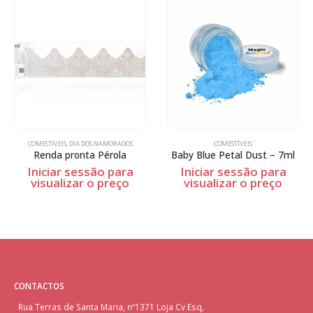
COMESTÍVEIS
,
DIA DOS NAMORADOS
COMESTÍVEIS
Renda pronta Pérola
Baby Blue Petal Dust – 7ml
Iniciar sessão para
Iniciar sessão para
visualizar o preço
visualizar o preço
CONTACTOS
Rua Terras de Santa Maria, nº1371 Loja Cv Esq,