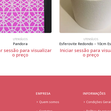
UTENSÍLIOS
UTENSÍLIOS
Esferovite Redondo – 10cm Espessura
iciar sessão para visualizar
Iniciar sessão para vi
o preço
o preço
EMPRESA
INFORMAÇÕES
Quem somos
Condições Gera