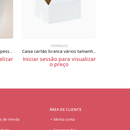
DIA DOS NAMORADOS
,
UTENSÍLIOS
Caixa cartão branca vários tamanhos
Stxx-035
sualizar
Iniciar sessão para visualizar
Iniciar
o preço
ÁREA DE CLIENTE
is de Venda
Minha conta