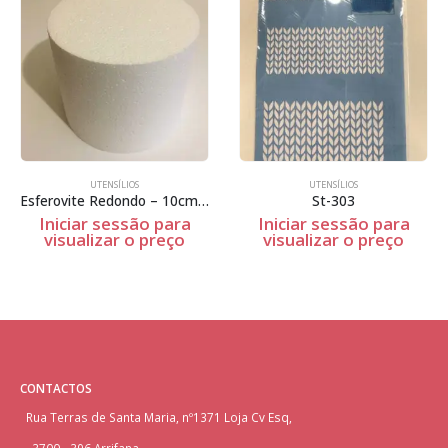
UTENSÍLIOS
UTENSÍLIOS
Esferovite Redondo – 10cm Espessura
St-303
Iniciar sessão para
Iniciar sessão para
visualizar o preço
visualizar o preço
CONTACTOS
Rua Terras de Santa Maria, nº1371 Loja Cv Esq,