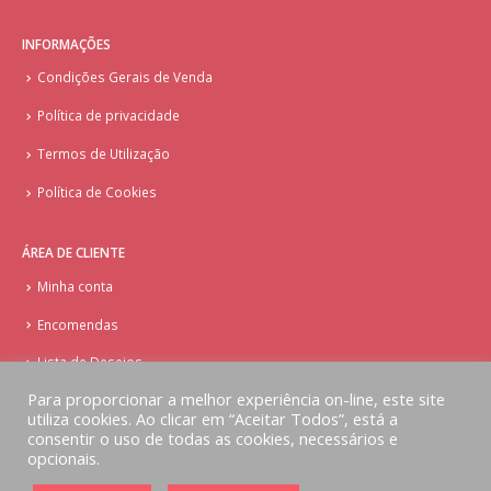
INFORMAÇÕES
Condições Gerais de Venda
Política de privacidade
Termos de Utilização
Política de Cookies
ÁREA DE CLIENTE
Minha conta
Encomendas
Lista de Desejos
Para proporcionar a melhor experiência on-line, este site
utiliza cookies. Ao clicar em “Aceitar Todos”, está a
consentir o uso de todas as cookies, necessários e
opcionais.
© Copyright - Doces Tentações - Cake Design