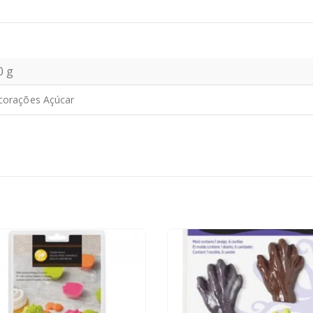
0 g
corações Açúcar