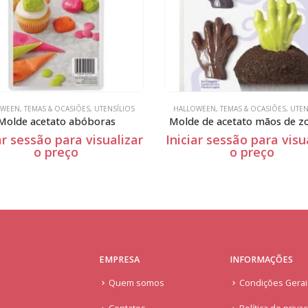
OWEEN
,
TEMAS & OCASIÕES
,
UTENSÍLIOS
HALLOWEEN
,
TEMAS & OCASIÕES
,
UTEN
Molde acetato abóboras
Molde de acetato mãos de 
ar sessão para visualizar
Iniciar sessão para visu
o preço
o preço
EMPRESA
INFORMAÇÕES
Quem somos
Condições Gera