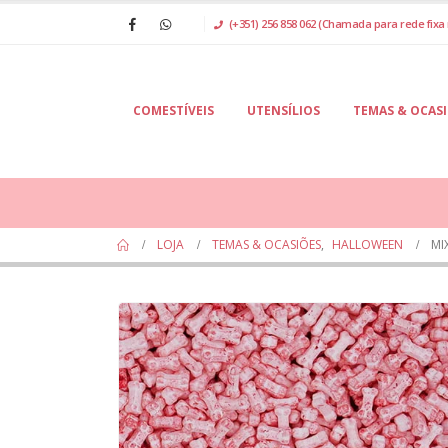
(+351) 256 858 062 (Chamada para rede fixa 
COMESTÍVEIS
UTENSÍLIOS
TEMAS & OCAS
LOJA
TEMAS & OCASIÕES
,
HALLOWEEN
MI