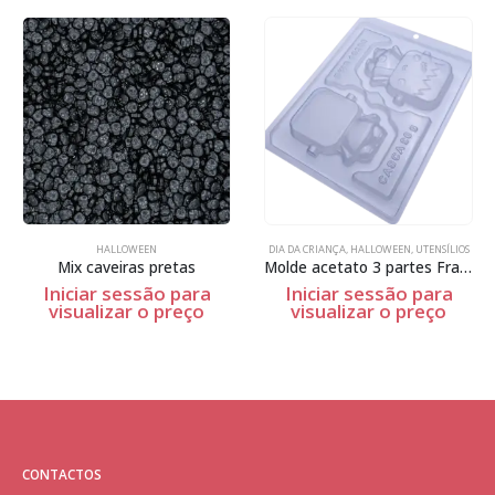
HALLOWEEN
DIA DA CRIANÇA
,
HALLOWEEN
,
UTENSÍLIOS
Mix caveiras pretas
Molde acetato 3 partes Frankenstein bebé
Iniciar sessão para
Iniciar sessão para
visualizar o preço
visualizar o preço
CONTACTOS