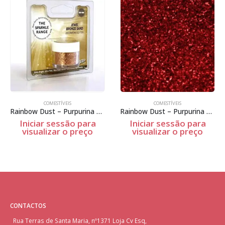
COMESTÍVEIS
COMESTÍVEIS
Rainbow Dust – Purpurina não tóxica – Jewel Bronze Sand – 5g
Rainbow Dust – Purpurina não tóxica – Jewel Fire Red – 5g
Iniciar sessão para
Iniciar sessão para
visualizar o preço
visualizar o preço
CONTACTOS
Rua Terras de Santa Maria, nº1371 Loja Cv Esq,