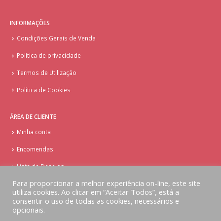
INFORMAÇÕES
Condições Gerais de Venda
Política de privacidade
Termos de Utilização
Política de Cookies
ÁREA DE CLIENTE
Minha conta
Encomendas
Lista de Desejos
Para proporcionar a melhor experiência on-line, este site
utiliza cookies. Ao clicar em “Aceitar Todos”, está a
consentir o uso de todas as cookies, necessários e
opcionais.
© Copyright - Doces Tentações - Cake Design