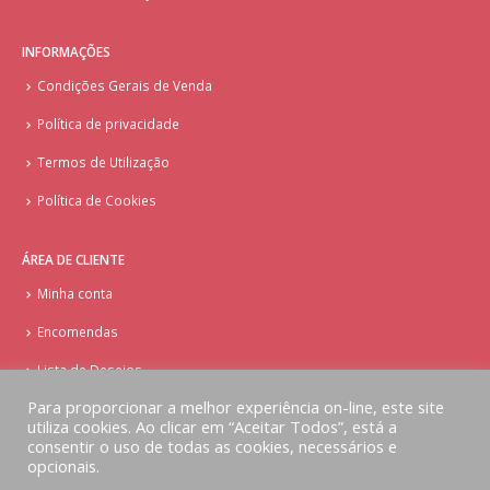
INFORMAÇÕES
Condições Gerais de Venda
Política de privacidade
Termos de Utilização
Política de Cookies
ÁREA DE CLIENTE
Minha conta
Encomendas
Lista de Desejos
Para proporcionar a melhor experiência on-line, este site
utiliza cookies. Ao clicar em “Aceitar Todos”, está a
consentir o uso de todas as cookies, necessários e
opcionais.