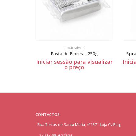
COMESTÍVEIS
– 250g
Spray alimentar – Verde – 100ml
Spra
 visualizar
Iniciar sessão para visualizar
Inici
o preço
CONTACTOS
Rua Terras de Santa Maria, nº1371 Loja Cv Esq,
3700 - 396 Arrifana