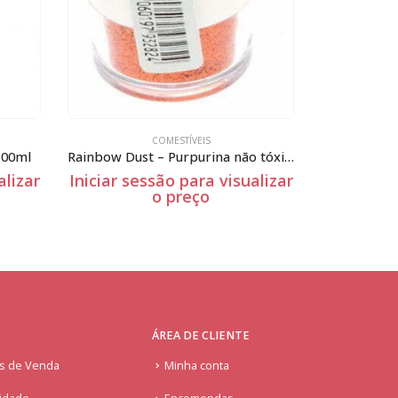
COMESTÍVEIS
Rainbow Dust – Purpurina não tóxica – Jewel Golden Orange – 5g
Spray alimentar – Prateado – 100ml
alizar
Iniciar sessão para visualizar
Iniciar se
o preço
ÁREA DE CLIENTE
is de Venda
Minha conta