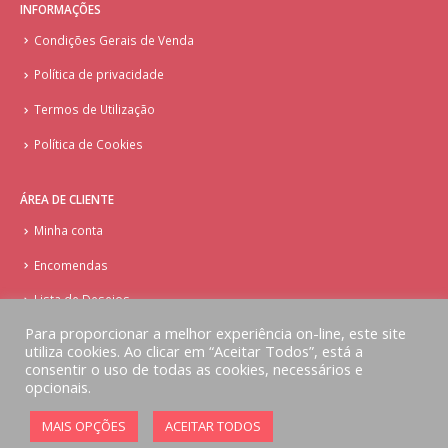
INFORMAÇÕES
Condições Gerais de Venda
Política de privacidade
Termos de Utilização
Política de Cookies
ÁREA DE CLIENTE
Minha conta
Encomendas
Lista de Desejos
Para proporcionar a melhor experiência on-line, este site
utiliza cookies. Ao clicar em “Aceitar Todos”, está a
consentir o uso de todas as cookies, necessários e
opcionais.
© Copyright - Doces Tentações - Cake Design
MAIS OPÇÕES
ACEITAR TODOS
Implementado por
AlbergueDigital.com