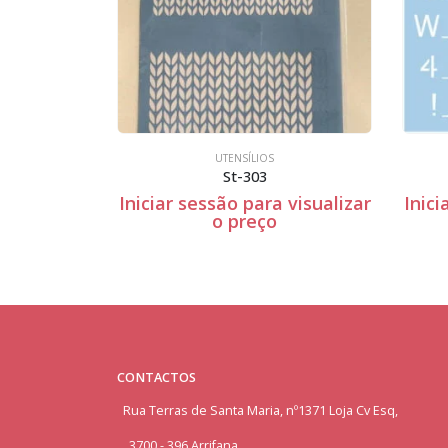
UTENSÍLIOS
UTENS
St-303
Rayher-
r
Iniciar sessão para visualizar
Iniciar sessão 
o preço
o p
CONTACTOS
Rua Terras de Santa Maria, nº1371 Loja Cv Esq,
3700 - 396 Arrifana