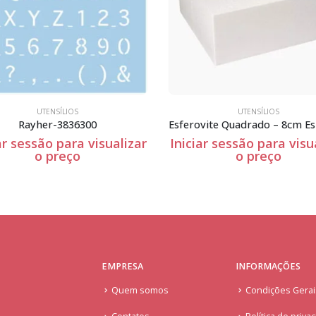
ÍLIOS
UTENSÍLIOS
3836300
Esferovite Quadrado – 8cm Espessura
para visualizar
Iniciar sessão para visualizar
reço
o preço
EMPRESA
INFORMAÇÕES
Quem somos
Condições Gera