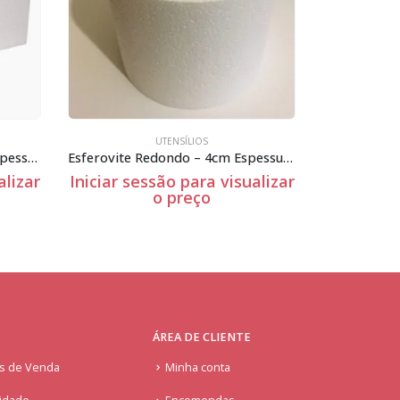
UTENSÍLIOS
UTENSÍLIOS
Esferovite Redondo – 4cm Espessura
Iniciar sessão para visualizar
Iniciar sessão para 
o preço
o preço
ÁREA DE CLIENTE
is de Venda
Minha conta