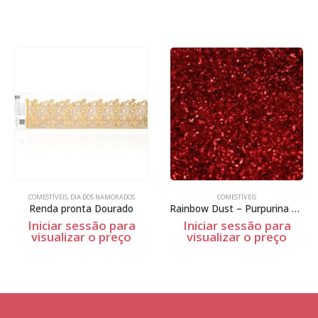
COMESTÍVEIS
,
DIA DOS NAMORADOS
COMESTÍVEIS
Renda pronta Dourado
Rainbow Dust – Purpurina não tóxica – Jewel Fire Red – 5g
Iniciar sessão para
Iniciar sessão para
visualizar o preço
visualizar o preço