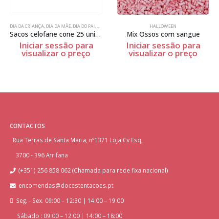
A DOS NAMORADOS
,
HALLOWEEN
HALLOWEEN
,
NATAL
,
PÁSCOA
,
UTENSÍLIOS
DIA DA CRIANÇA
,
HALLOWEEN
,
NATAL
,
UTENSÍLIOS
Mix Ossos com sangue
Molde acetato 3 partes Guarda da Rainha
Iniciar sessão para
Iniciar sessão para
visualizar o preço
visualizar o preço
CONTACTOS
Rua Terras de Santa Maria, nº1371 Loja Cv Esq,
3700 - 396 Arrifana
(+351) 256 858 062 (Chamada para rede fixa nacional)
encomendas@docestentacoes.pt
Seg. - Sex. 09:00 – 12:30 | 14:00 – 19:00
Sábado : 09:00 – 12:00 | 14:00 – 18:00