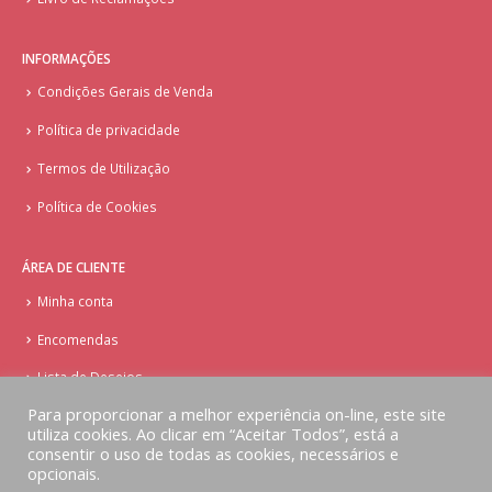
INFORMAÇÕES
Condições Gerais de Venda
Política de privacidade
Termos de Utilização
Política de Cookies
ÁREA DE CLIENTE
Minha conta
Encomendas
Lista de Desejos
Para proporcionar a melhor experiência on-line, este site
utiliza cookies. Ao clicar em “Aceitar Todos”, está a
consentir o uso de todas as cookies, necessários e
opcionais.