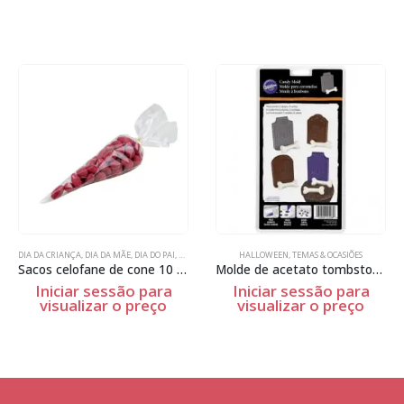
DIA DA CRIANÇA
,
DIA DA MÃE
,
DIA DO PAI
,
DIA DOS NAMORADOS
HALLOWEEN
,
HALLOWEEN
,
TEMAS & OCASIÕES
,
NATAL
,
PÁSCOA
,
UTENS
Sacos celofane de cone 10 unidades
Molde de acetato tombstone
Iniciar sessão para
Iniciar sessão para
visualizar o preço
visualizar o preço