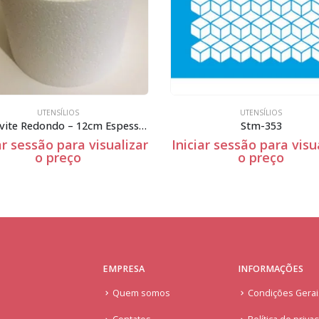
UTENSÍLIOS
DIA DOS NAMORADOS
,
UTENSÍLI
Stm-353
St-061
ar sessão para visualizar
Iniciar sessão para visu
o preço
o preço
EMPRESA
INFORMAÇÕES
Quem somos
Condições Gera