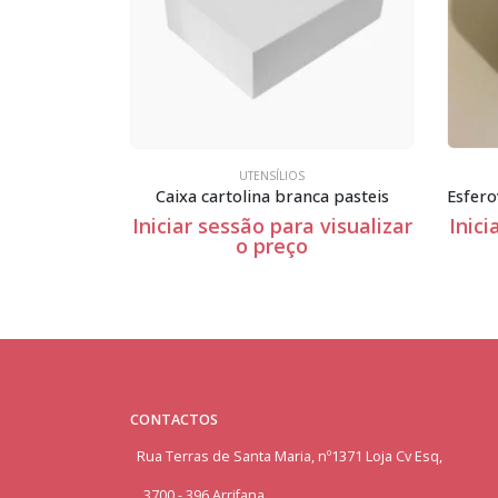
UTENSÍLIOS
ca pasteis
Esferovite Redondo – 12cm Espessura
 visualizar
Iniciar sessão para visualizar
Inici
o preço
CONTACTOS
Rua Terras de Santa Maria, nº1371 Loja Cv Esq,
3700 - 396 Arrifana