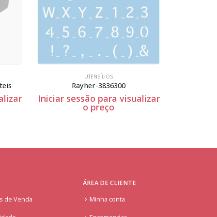
UTENSÍLIOS
teis
Rayher-3836300
alizar
Iniciar sessão para visualizar
Iniciar se
o preço
ÁREA DE CLIENTE
is de Venda
Minha conta