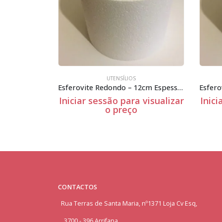
UTENSÍLIOS
nca bolos
Esferovite Redondo – 12cm Espessura
 visualizar
Iniciar sessão para visualizar
Inici
o preço
CONTACTOS
Rua Terras de Santa Maria, nº1371 Loja Cv Esq,
3700 - 396 Arrifana