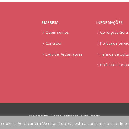
EMPRESA
INFORMAÇÕES
Quem somos
Condições Gera
Contatos
Política de priva
Livro de Reclamações
Termos de Utiliz
Política de Cook
© Copyright - Doces Tentações - Cake Design
a cookies. Ao clicar em “Aceitar Todos”, está a consentir o uso de t
Implementado por
AlbergueDigital.com