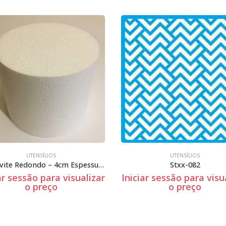
UTENSÍLIOS
UTENSÍLIOS
Esferovite Redondo – 4cm Espessura
Stxx-082
ar sessão para visualizar
Iniciar sessão para visu
o preço
o preço