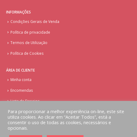
INFORMAÇÕES
Condições Gerais de Venda
Política de privacidade
Termos de Utilização
Política de Cookies
ÁREA DE CLIENTE
Minha conta
Encomendas
Lista de Desejos
Para proporcionar a melhor experiência on-line, este site
utiliza cookies. Ao clicar em “Aceitar Todos”, está a
consentir o uso de todas as cookies, necessários e
opcionais.
© Copyright - Doces Tentações - Cake Design