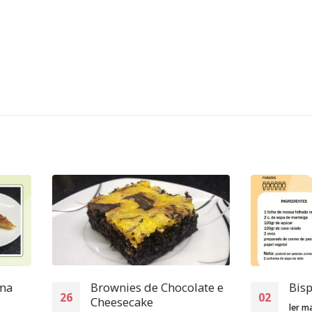
Brownies de Chocolate e
Bispos
02
Cheesecake
ler mais