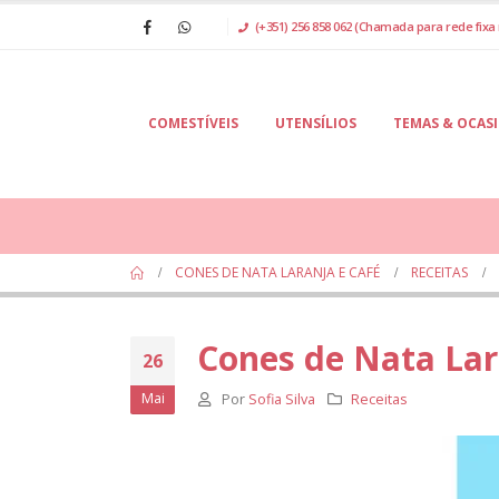
(+351) 256 858 062 (Chamada para rede fixa 
COMESTÍVEIS
UTENSÍLIOS
TEMAS & OCAS
CONES DE NATA LARANJA E CAFÉ
RECEITAS
Cones de Nata Lar
26
Mai
Por
Sofia Silva
Receitas