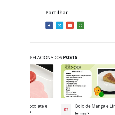
Partilhar
RELACIONADOS
POSTS
colate e
Bolo de Manga e Lima
26
02
ler mais