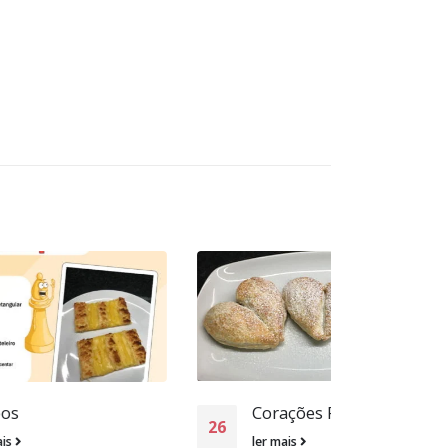
Corações Folhados
Gua
26
24
ler mais
ler m