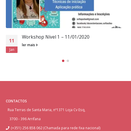
Workshop Nível 1 – 11/01/2020
11
ler mais
Jan
CONTACTOS
Rua Terras de Santa Maria, nº1371 Loja Cv Esq,
3700 - 396 Arrifana
(+351) 256 858 062 (Chamada para rede fixa nacional)