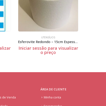
UTENSÍLIOS
DIA DO
Esferovite Redondo – 15cm Espessura
Caixa cartão branca vários tamanhos
ualizar
Iniciar sessão para visualizar
Iniciar s
o preço
ÁREA DE CLIENTE
is de Venda
Minha conta