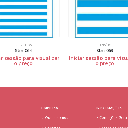
UTENSÍLIOS
UTENSÍLIOS
Stm-063
iar sessão para visualizar
Iniciar sessão para vis
o preço
o preço
EMPRESA
INFORMAÇÕES
Quem somos
Condições Gera