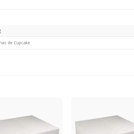
g
has de Cupcake