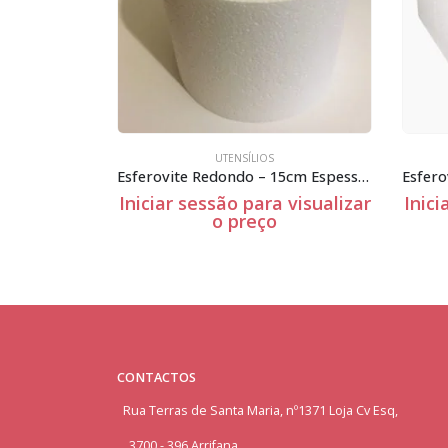
TENSÍLIOS
UTENSÍLIOS
Esferovite Redondo – 15cm Espessura
 visualizar
Iniciar sessão para visualizar
Inici
o preço
CONTACTOS
Rua Terras de Santa Maria, nº1371 Loja Cv Esq,
3700 - 396 Arrifana