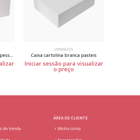
UTENSÍLIOS
Esferovite Quadrado – 2cm Espessura
Caixa cartolina branca pasteis
alizar
Iniciar sessão para visualizar
Iniciar se
o preço
ÁREA DE CLIENTE
is de Venda
Minha conta