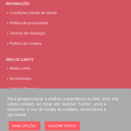
INFORMAÇÕES
Condições Gerais de Venda
Política de privacidade
Termos de Utilização
Política de Cookies
ÁREA DE CLIENTE
Minha conta
Encomendas
Lista de Desejos
Para proporcionar a melhor experiência on-line, este site
utiliza cookies. Ao clicar em “Aceitar Todos”, está a
consentir o uso de todas as cookies, necessários e
opcionais.
© Copyright - Doces Tentações - Cake Design
MAIS OPÇÕES
ACEITAR TODOS
Implementado por
AlbergueDigital.com