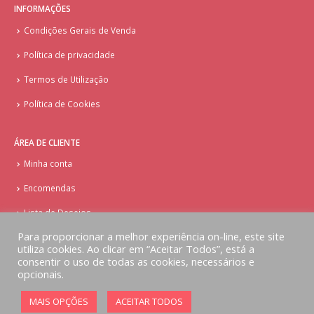
INFORMAÇÕES
Condições Gerais de Venda
Política de privacidade
Termos de Utilização
Política de Cookies
ÁREA DE CLIENTE
Minha conta
Encomendas
Lista de Desejos
Para proporcionar a melhor experiência on-line, este site
utiliza cookies. Ao clicar em “Aceitar Todos”, está a
consentir o uso de todas as cookies, necessários e
opcionais.
© Copyright - Doces Tentações - Cake Design
MAIS OPÇÕES
ACEITAR TODOS
Implementado por
AlbergueDigital.com