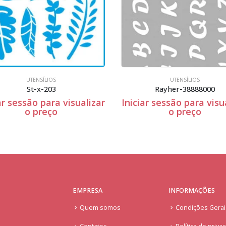
UTENSÍLIOS
DIA DOS NAMORADOS
,
UTENSÍLI
Rayher-38888000
Stxx-032
ar sessão para visualizar
Iniciar sessão para visu
o preço
o preço
EMPRESA
INFORMAÇÕES
Quem somos
Condições Gera