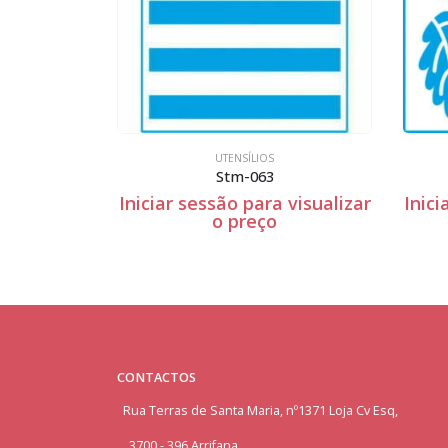
UTENSÍLIOS
St-x-203
 visualizar
Iniciar sessão para visualizar
Inici
o preço
CONTACTOS
Rua Terras de Santa Maria, nº1371 Loja Cv Esq,
3700 - 396 Arrifana