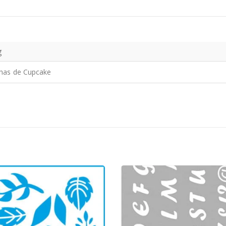
g
has de Cupcake