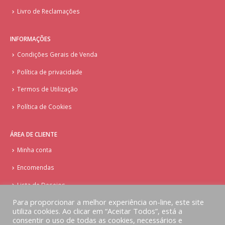
Livro de Reclamações
INFORMAÇÕES
Condições Gerais de Venda
Política de privacidade
Termos de Utilização
Política de Cookies
ÁREA DE CLIENTE
Minha conta
Encomendas
Lista de Desejos
Para proporcionar a melhor experiência on-line, este site
utiliza cookies. Ao clicar em “Aceitar Todos”, está a
consentir o uso de todas as cookies, necessários e