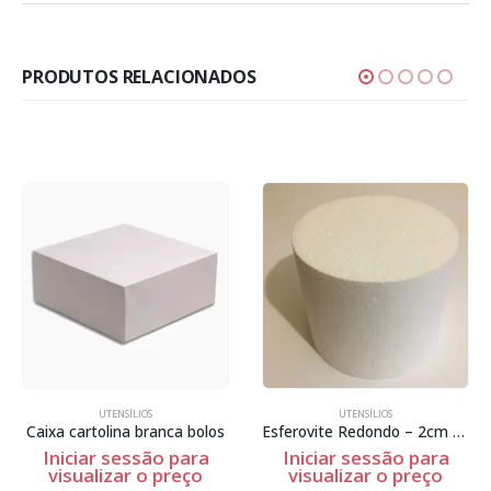
PRODUTOS RELACIONADOS
UTENSÍLIOS
UTENSÍLIOS
cartolina branca bolos
Esferovite Redondo – 2cm Espessura
ciar sessão para
Iniciar sessão para
Inic
sualizar o preço
visualizar o preço
vis