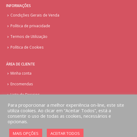
INFORMAÇÕES
Condições Gerais de Venda
Política de privacidade
Termos de Utilização
Política de Cookies
ÁREA DE CLIENTE
Minha conta
Encomendas
Lista de Desejos
Para proporcionar a melhor experiência on-line, este site
utiliza cookies. Ao clicar em “Aceitar Todos”, está a
consentir o uso de todas as cookies, necessários e
opcionais.
© Copyright - Doces Tentações - Cake Design
MAIS OPÇÕES
ACEITAR TODOS
Implementado por
AlbergueDigital.com