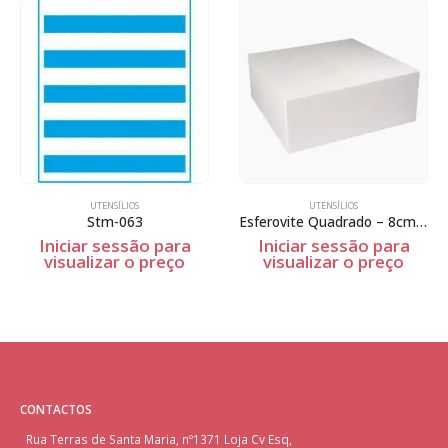
UTENSÍLIOS
UTENSÍLIOS
Stm-063
Esferovite Quadrado – 8cm Espessura
Iniciar sessão para
Iniciar sessão para
visualizar o preço
visualizar o preço
CONTACTOS
Rua Terras de Santa Maria, nº1371 Loja Cv Esq,