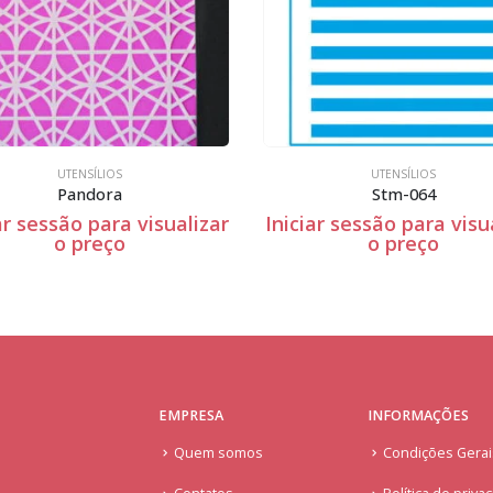
UTENSÍLIOS
DIA DOS NAMORADOS
,
UTENS
Stm-064
Stxx-032
iciar sessão para visualizar
Iniciar sessão para vi
o preço
o preço
EMPRESA
INFORMAÇÕES
Quem somos
Condições Gera