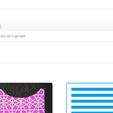
g
has de Cupcake