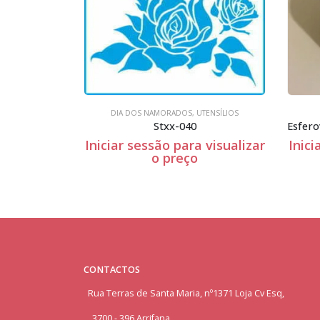
DIA DOS NAMORADOS
,
UTENSÍLIOS
Esferovite Redondo – 10cm Espessura
Stxx-040
 visualizar
Iniciar sessão para visualizar
Inici
o preço
CONTACTOS
Rua Terras de Santa Maria, nº1371 Loja Cv Esq,
3700 - 396 Arrifana