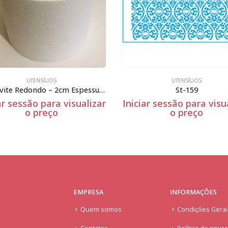
UTENSÍLIOS
UTENSÍLIOS
Esferovite Redondo – 2cm Espessura
St-159
ar sessão para visualizar
Iniciar sessão para visu
o preço
o preço
EMPRESA
INFORMAÇÕES
Quem somos
Condições Gera