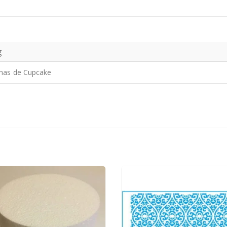
g
has de Cupcake