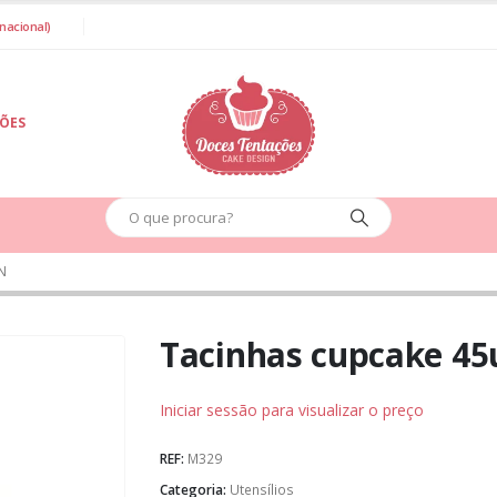
nacional)
IÕES
N
Tacinhas cupcake 45
Iniciar sessão para visualizar o preço
REF:
M329
Categoria:
Utensílios