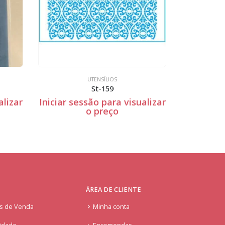
UTENSÍLIOS
UTENSÍLIOS
St-159
Stm-512
ssão para visualizar
Iniciar sessão para visualiza
o preço
o preço
ÁREA DE CLIENTE
is de Venda
Minha conta