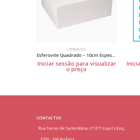
UTENSÍLIOS
UTENSÍLIOS
Esferovite Quadrado – 10cm Espessura
Stm-064
ar sessão para visualizar
Iniciar sessão para visu
o preço
o preço
CONTACTOS
Rua Terras de Santa Maria, nº1371 Loja Cv Esq,
3700 - 396 Arrifana