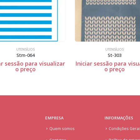
UTENSÍLIOS
St-303
alizar
Iniciar sessão para visualizar
Iniciar se
o preço
EMPRESA
INFORMAÇÕES
Quem somos
Condições Gera