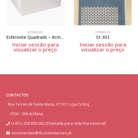
UTENSÍLIOS
UTENSÍLIOS
Esferovite Quadrado – 8cm Espessura
St-303
Iniciar sessão para
Iniciar sessão para
visualizar o preço
visualizar o preço
CONTACTOS
Rua Terras de Santa Maria, nº1371 Loja Cv Esq,
3700 - 396 Arrifana
(+351) 256 858 062 (Chamada para rede fixa nacional)
encomendas@docestentacoes.pt