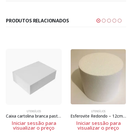
PRODUTOS RELACIONADOS
UTENSÍLIOS
UTENSÍLIOS
Caixa cartolina branca pasteis
Esferovite Redondo – 12cm Espessura
Stxx-023
a
Iniciar sessão para
Iniciar sessão para
o
visualizar o preço
visualizar o preço