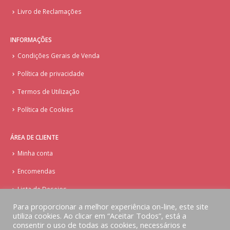
Livro de Reclamações
INFORMAÇÕES
Condições Gerais de Venda
Política de privacidade
Termos de Utilização
Política de Cookies
ÁREA DE CLIENTE
Minha conta
Encomendas
Lista de Desejos
Para proporcionar a melhor experiência on-line, este site
utiliza cookies. Ao clicar em “Aceitar Todos”, está a
consentir o uso de todas as cookies, necessários e