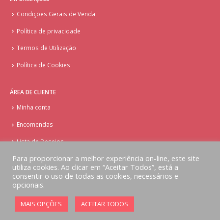
Condições Gerais de Venda
Política de privacidade
Termos de Utilização
Política de Cookies
ÁREA DE CLIENTE
Minha conta
Encomendas
Lista de Desejos
Para proporcionar a melhor experiência on-line, este site
utiliza cookies. Ao clicar em “Aceitar Todos”, está a
consentir o uso de todas as cookies, necessários e
opcionais.
© Copyright - Doces Tentações - Cake Design
MAIS OPÇÕES
ACEITAR TODOS
Implementado por
AlbergueDigital.com