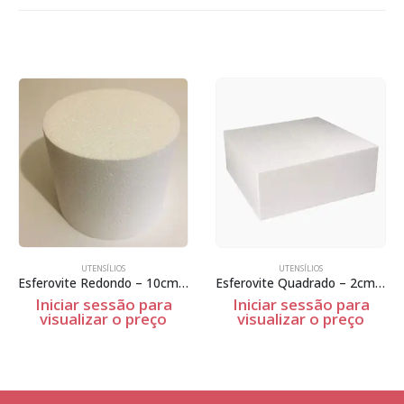
UTENSÍLIOS
UTENSÍLIOS
Esferovite Redondo – 10cm Espessura
Esferovite Quadrado – 2cm Espessura
Stm-063
o para
Iniciar sessão para
Iniciar sessão 
preço
visualizar o preço
visualizar o p