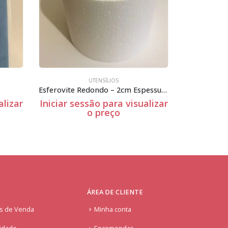
UTENSÍLIOS
DIA 
Esferovite Redondo – 2cm Espessura
Brandon
sualizar
Iniciar sessão para visualizar
Iniciar
o preço
ÁREA DE CLIENTE
is de Venda
Minha conta