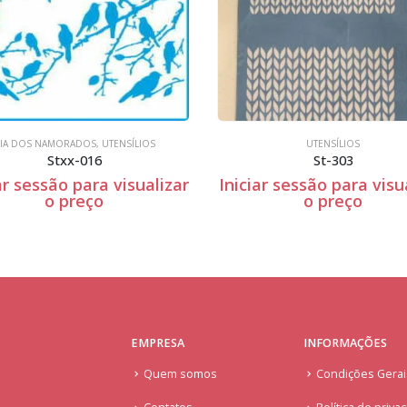
UTENSÍLIOS
UTENSÍLIOS
St-303
iciar sessão para visualizar
Iniciar sessão para vi
o preço
o preço
EMPRESA
INFORMAÇÕES
Quem somos
Condições Gera