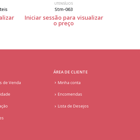
UTENSÍLIOS
teis
Stm-063
alizar
Iniciar sessão para visualizar
Iniciar se
o preço
ÁREA DE CLIENTE
is de Venda
Minha conta
cidade
Encomendas
ação
Lista de Desejos
ies