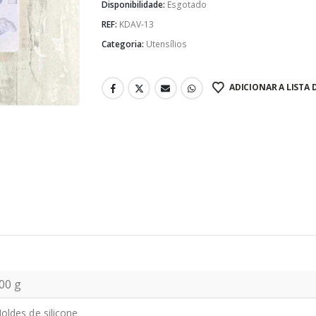
Disponibilidade:
Esgotado
REF:
KDAV-13
Categoria:
Utensílios
ADICIONAR A LISTA 
00 g
oldes de silicone