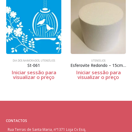
DIA DOS NAMORADOS
,
UTENSÍLIOS
UTENSÍLIOS
St-061
Esferovite Redondo – 15cm Espessura
Iniciar sessão para
Iniciar sessão para
visualizar o preço
visualizar o preço
CONTACTOS
Rua Terras de Santa Maria, nº1371 Loja Cv Esq,