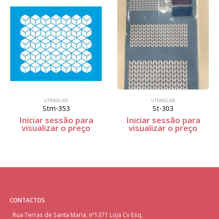
UTENSÍLIOS
UTENSÍLIOS
Stm-353
St-303
Iniciar sessão para
Iniciar sessão para
visualizar o preço
visualizar o preço
CONTACTOS
Rua Terras de Santa Maria, nº1371 Loja Cv Esq,