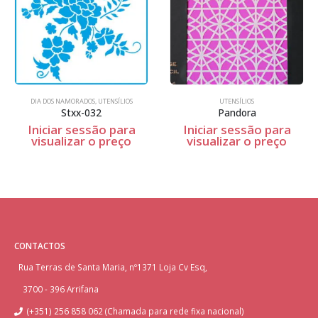
DIA DOS NAMORADOS
,
UTENSÍLIOS
UTENSÍLIOS
Stxx-032
Pandora
Iniciar sessão para
Iniciar sessão para
visualizar o preço
visualizar o preço
CONTACTOS
Rua Terras de Santa Maria, nº1371 Loja Cv Esq,
3700 - 396 Arrifana
(+351) 256 858 062 (Chamada para rede fixa nacional)