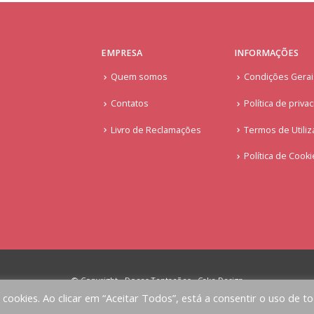
EMPRESA
INFORMAÇÕES
Quem somos
Condições Gera
Contatos
Política de priva
Livro de Reclamações
Termos de Utiliz
Política de Cook
© Copyright - Doces Tentações - Cake Design
a cookies. Ao clicar em “Aceitar Todos”, está a consentir o uso de t
Implementado por
AlbergueDigital.com