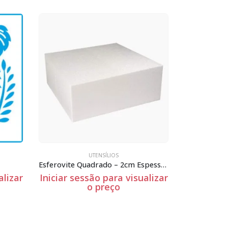
UTENSÍLIOS
DIA DOS
Esferovite Quadrado – 2cm Espessura
Esferovite Quadrado – 8cm Espessura
alizar
Iniciar sessão para visualizar
Iniciar se
o preço