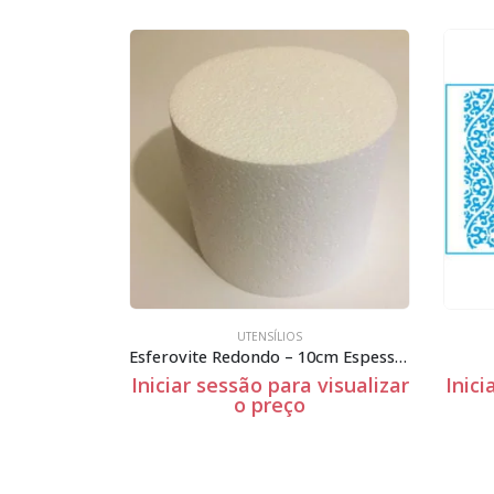
UTENSÍLIOS
Esferovite Redondo – 10cm Espessura
St-159
 visualizar
Iniciar sessão para visualizar
Inici
o preço