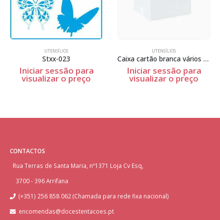
UTENSÍLIOS
UTENSÍLIOS
Stxx-023
Caixa cartão branca vários tamanhos
Iniciar sessão para
Iniciar sessão para
visualizar o preço
visualizar o preço
CONTACTOS
Rua Terras de Santa Maria, nº1371 Loja Cv Esq,
3700 - 396 Arrifana
(+351) 256 858 062 (Chamada para rede fixa nacional)
encomendas@docestentacoes.pt