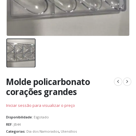
Molde policarbonato
corações grandes
Iniciar sessão para visualizar o preço
Disponibilidade:
Esgotado
REF:
JB44
Categorias:
Dia dos Namorados
,
Utensílios