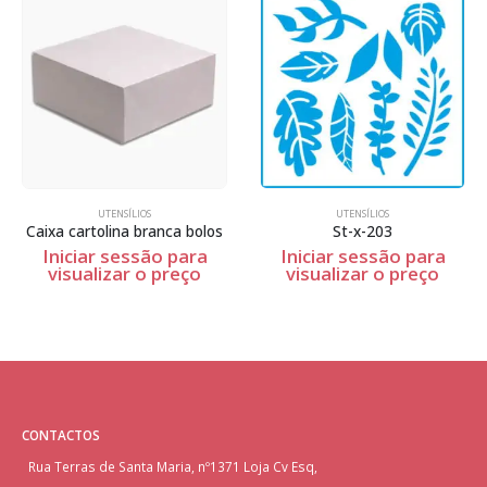
UTENSÍLIOS
UTENSÍLIOS
Caixa cartolina branca bolos
St-x-203
Iniciar sessão para
Iniciar sessão para
visualizar o preço
visualizar o preço
CONTACTOS
Rua Terras de Santa Maria, nº1371 Loja Cv Esq,