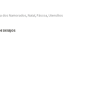
ia dos Namorados
,
Natal
,
Páscoa
,
Utensílios
DE DESEJOS