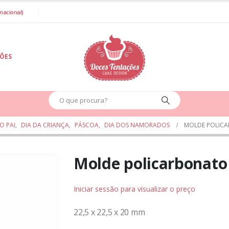
nacional)
IÕES
O PAI
,
DIA DA CRIANÇA
,
PÁSCOA
,
DIA DOS NAMORADOS
MOLDE POLIC
Molde policarbonat
Iniciar sessão para visualizar o preço
22,5 x 22,5 x 20 mm