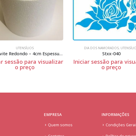
DIA DOS NAMORADOS
,
UTENSÍLIOS
UTENSÍL
Stxx-040
Stm-5
Iniciar sessão para visualizar
Iniciar sessão p
o preço
o pre
EMPRESA
INFORMAÇÕES
Quem somos
Condições Gera