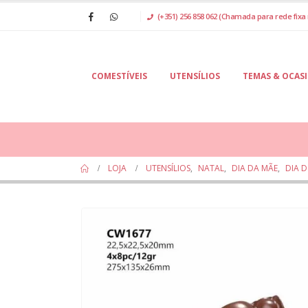
(+351) 256 858 062 (Chamada para rede fixa 
COMESTÍVEIS
UTENSÍLIOS
TEMAS & OCAS
LOJA
UTENSÍLIOS
,
NATAL
,
DIA DA MÃE
,
DIA D