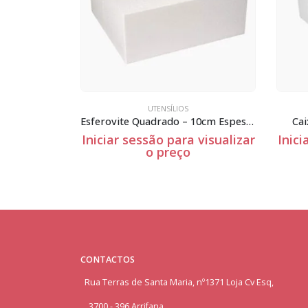
S
UTENSÍLIOS
Esferovite Quadrado – 10cm Espessura
Caixa cartolina branca pasteis
a visualizar
Iniciar sessão para visualizar
Ini
o
o preço
CONTACTOS
Rua Terras de Santa Maria, nº1371 Loja Cv Esq,
3700 - 396 Arrifana