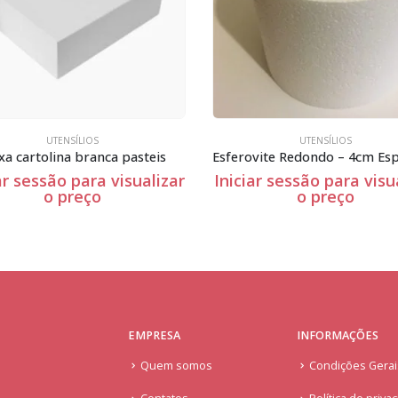
UTENSÍLIOS
UTENSÍLIOS
Esferovite Redondo – 4cm Espessura
Rayher-3836300
ciar sessão para visualizar
Iniciar sessão para vis
o preço
o preço
EMPRESA
INFORMAÇÕES
Quem somos
Condições Gera