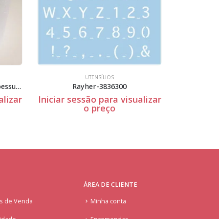
UTENSÍLIOS
Stxx-082
ualizar
Iniciar sessão para visualizar
Iniciar 
o preço
ÁREA DE CLIENTE
is de Venda
Minha conta